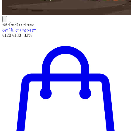
উইশলিস্টে যোগ করুন
দেশ বিদেশের ভূতের গল্প
৳120
৳180
-33%