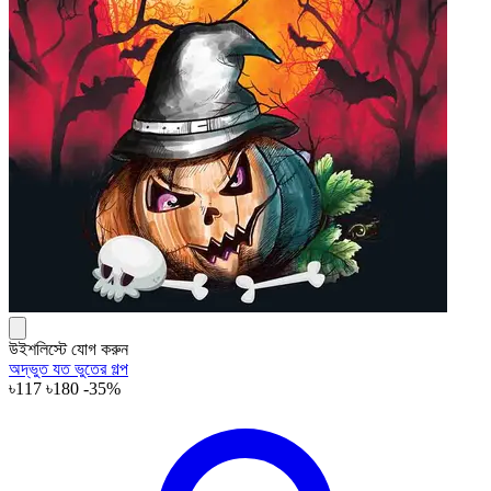
উইশলিস্টে যোগ করুন
অদ্ভুত যত ভুতের গল্প
৳117
৳180
-35%