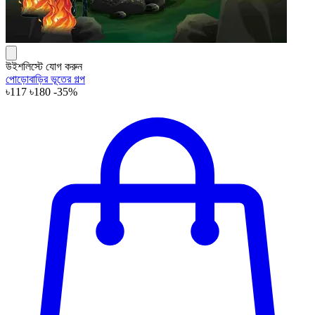
উইশলিস্টে যোগ করুন
পোড়োবাড়ির ভূতের গল্প
৳117
৳180
-35%