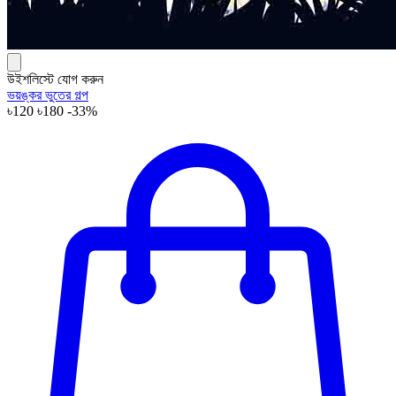
উইশলিস্টে যোগ করুন
ভয়ঙ্কর ভুতের গল্প
৳120
৳180
-33%